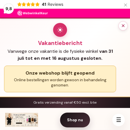
×
41
Reviews
9,8
×
☀
Vakantiebericht
Vanwege onze vakantie is de fysieke winkel
van 31
juli tot en met 16 augustus gesloten.
Onze webshop blijft geopend
Online bestellingen worden gewoon in behandeling
genomen.
Gratis verzending vanaf €50 excl. btw
☰
Shop nu