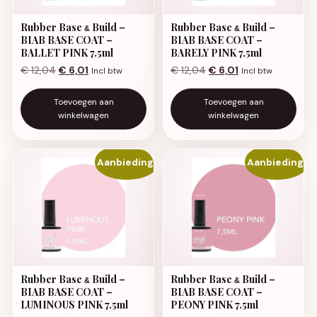
Rubber Base
Build –
Rubber Base
Build –
&
&
BIAB BASE COAT –
BIAB BASE COAT –
BALLET PINK 7.5ml
BARELY PINK 7,5ml
Oorspronkelijke prijs was: € 12,04.
Huidige prijs is: € 6,01.
Oorspronkelijke prijs wa
Huidige prijs is: €
€
12,04
€
6,01
€
12,04
€
6,01
Incl btw
Incl btw
Toevoegen aan
Toevoegen aan
winkelwagen
winkelwagen
Aanbieding!
Aanbieding!
Rubber Base
Build –
Rubber Base
Build –
&
&
BIAB BASE COAT –
BIAB BASE COAT –
LUMINOUS PINK 7.5ml
PEONY PINK 7.5ml