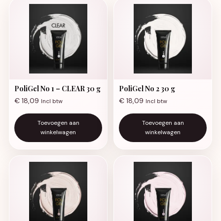
PoliGel No 1 – CLEAR 30 g
PoliGel No 2 30 g
€
18,09
€
18,09
Incl btw
Incl btw
Toevoegen aan
Toevoegen aan
winkelwagen
winkelwagen