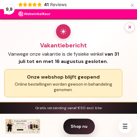
×
41
Reviews
9,8
×
☀
Vakantiebericht
Vanwege onze vakantie is de fysieke winkel
van 31
juli tot en met 16 augustus gesloten.
Onze webshop blijft geopend
Online bestellingen worden gewoon in behandeling
genomen.
Gratis verzending vanaf €50 excl. btw
☰
Shop nu